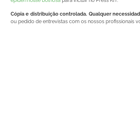
epidermólise bolhosa
para incluir no Press KIT.
Cópia e distribuição controlada. Qualquer necessida
ou pedido de entrevistas com os nossos profissionais 