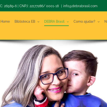
 CC: 26589-6 | CNPJ: 22177286/ 0001-18
|
info@debrabrasil.com
Home
Biblioteca EB
DEBRA Brasil
Como ajudar?
N