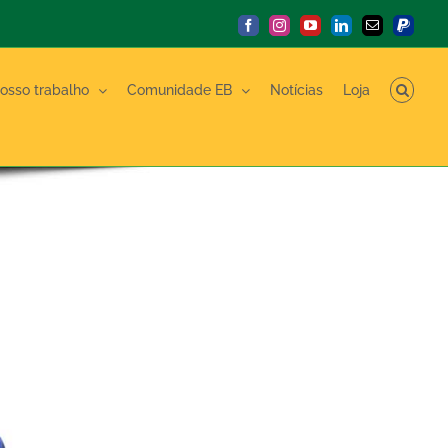
Facebook
Instagram
YouTube
LinkedIn
E-
PayPal
mail
osso trabalho
Comunidade EB
Notícias
Loja