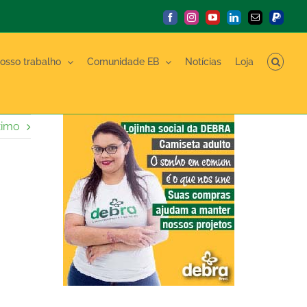
Facebook
Instagram
YouTube
LinkedIn
E-
PayPal
mail
osso trabalho
Comunidade EB
Notícias
Loja
ximo