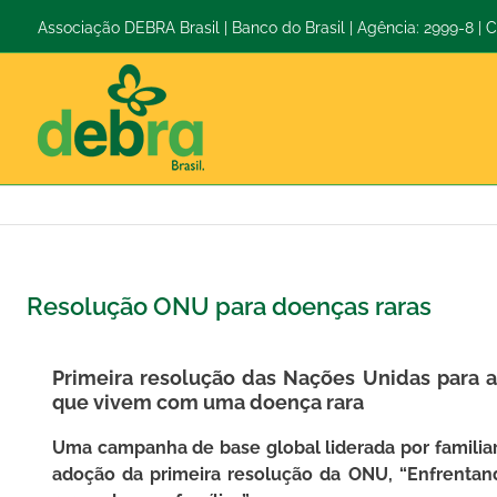
Ir
Associação DEBRA Brasil | Banco do Brasil | Agência: 2999-8 |
para
o
conteúdo
Resolução ONU para doenças raras
Primeira resolução das Nações Unidas para a
que vivem com uma doença rara
Uma campanha de base global liderada por familia
adoção da primeira resolução da ONU, “Enfrenta