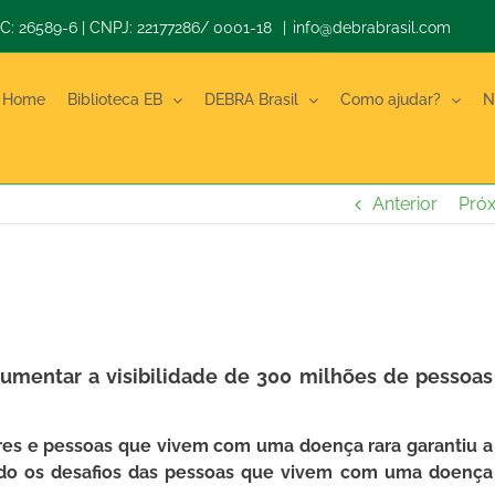
 CC: 26589-6 | CNPJ: 22177286/ 0001-18
|
info@debrabrasil.com
Home
Biblioteca EB
DEBRA Brasil
Como ajudar?
N
Anterior
Pró
umentar a visibilidade de 300 milhões de pessoas
res e pessoas que vivem com uma doença rara garantiu a
ndo os desafios das pessoas que vivem com uma doença