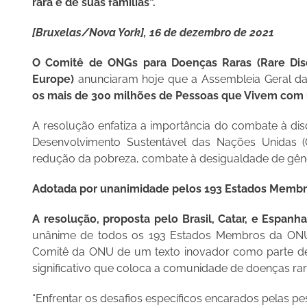
rara e de suas famílias”.
[Bruxelas/Nova York], 16 de dezembro de 2021
O Comitê de ONGs para Doenças Raras (Rare Dise
Europe)
anunciaram hoje que a Assembleia Geral 
os mais de 300 milhões de Pessoas que Vivem com
A resolução enfatiza a importância do combate à disc
Desenvolvimento Sustentável das Nações Unidas (
redução da pobreza, combate à desigualdade de gêner
Adotada por unanimidade pelos 193 Estados Membr
A resolução, proposta pelo Brasil, Catar, e Espanh
unânime de todos os 193 Estados Membros da ONU 
Comitê da ONU de um texto inovador como parte d
significativo que coloca a comunidade de doenças r
“Enfrentar os desafios específicos encarados pelas 